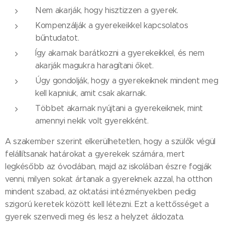
Nem akarják, hogy hisztizzen a gyerek.
Kompenzálják a gyerekeikkel kapcsolatos
bűntudatot.
Így akarnak barátkozni a gyerekeikkel, és nem
akarják magukra haragítani őket.
Úgy gondolják, hogy a gyerekeiknek mindent meg
kell kapniuk, amit csak akarnak.
Többet akarnak nyújtani a gyerekeiknek, mint
amennyi nekik volt gyerekként.
A szakember szerint elkerülhetetlen, hogy a szülők végül
felállítsanak határokat a gyerekek számára, mert
legkésőbb az óvodában, majd az iskolában észre fogják
venni, milyen sokat ártanak a gyereknek azzal, ha otthon
mindent szabad, az oktatási intézményekben pedig
szigorú keretek között kell létezni. Ezt a kettősséget a
gyerek szenvedi meg és lesz a helyzet áldozata.