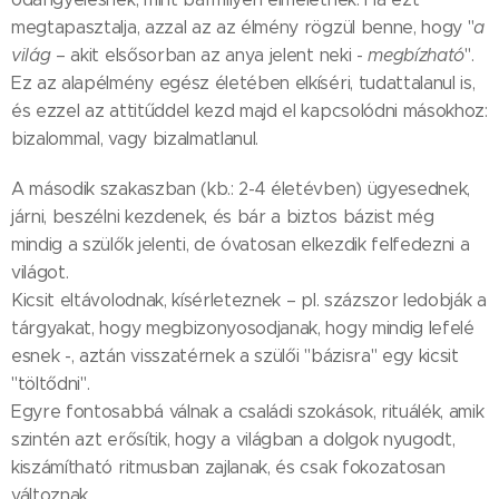
megtapasztalja, azzal az az élmény rögzül benne, hogy "
a
világ
– akit elsősorban az anya jelent neki -
megbízható
".
Ez az alapélmény egész életében elkíséri, tudattalanul is,
és ezzel az attitűddel kezd majd el kapcsolódni másokhoz:
bizalommal, vagy bizalmatlanul.
A második szakaszban (kb.: 2-4 életévben) ügyesednek,
járni, beszélni kezdenek, és bár a biztos bázist még
mindig a szülők jelenti, de óvatosan elkezdik felfedezni a
világot.
Kicsit eltávolodnak, kísérleteznek – pl. százszor ledobják a
tárgyakat, hogy megbizonyosodjanak, hogy mindig lefelé
esnek -, aztán visszatérnek a szülői "bázisra" egy kicsit
"töltődni".
Egyre fontosabbá válnak a családi szokások, rituálék, amik
szintén azt erősítik, hogy a világban a dolgok nyugodt,
kiszámítható ritmusban zajlanak, és csak fokozatosan
változnak.