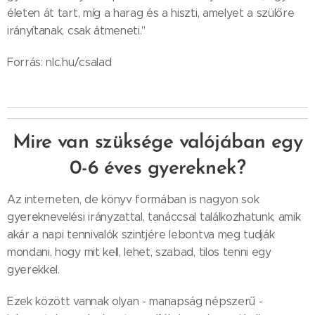
életen át tart, míg a harag és a hiszti, amelyet a szülőre
irányítanak, csak átmeneti."
Forrás: nlc.hu/csalad
Mire van szüksége valójában egy
0-6 éves gyereknek?
Az interneten, de könyv formában is nagyon sok
gyereknevelési irányzattal, tanáccsal találkozhatunk, amik
akár a napi tennivalók szintjére lebontva meg tudják
mondani, hogy mit kell, lehet, szabad, tilos tenni egy
gyerekkel.
Ezek között vannak olyan - manapság népszerű -