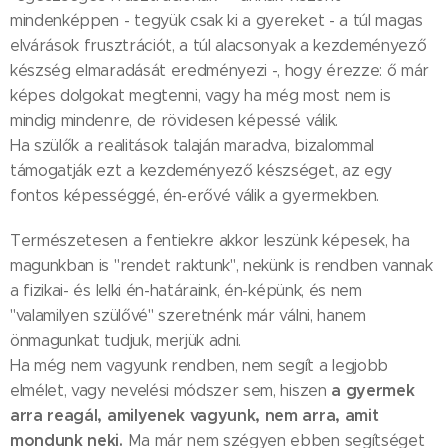
mindenképpen - tegyük csak ki a gyereket - a túl magas
elvárások frusztrációt, a túl alacsonyak a kezdeményező
készség elmaradását eredményezi -, hogy érezze: ő már
képes dolgokat megtenni, vagy ha még most nem is
mindig mindenre, de rövidesen képessé válik.
Ha szülők a realitások talaján maradva, bizalommal
támogatják ezt a kezdeményező készséget, az egy
fontos képességgé, én-erővé válik a gyermekben.
Természetesen a fentiekre akkor leszünk képesek, ha
magunkban is "rendet raktunk", nekünk is rendben vannak
a fizikai- és lelki én-határaink, én-képünk, és nem
"valamilyen szülővé" szeretnénk már válni, hanem
önmagunkat tudjuk, merjük adni.
Ha még nem vagyunk rendben, nem segít a legjobb
a gyermek
elmélet, vagy nevelési módszer sem, hiszen
arra reagál, amilyenek vagyunk, nem arra, amit
mondunk neki.
Ma már nem szégyen ebben segítséget