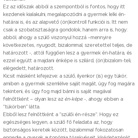
Ez az időszak abból a szempontból is fontos, hogy itt
kezdenek kialakulni, megalapozódni a gyermek lelki én-
határai is, és az alapvető (ön)kontroll funkciói is. Itt nem
csak a szobatisztaságra gondolok, hanem arra is, hogy:
abból, ahogy a szülő viszonyul hozzá –mennyire
következetes, nyugodt, bizalommal, szeretettel teljes, de
határozott -, attól függően lesz a gyermek én-határa, és
ezzel együtt a majdani énképe is szilárd, (ön)bizalom-teli,
elégedett, határozott.
Kicsit másként kifejezve: a szülő, ilyenkor (is) egy tükör,
amiben a gyermek szemlélve saját magát, úgy fog magára
tekinteni, és úgy fog majd bánni is saját magával
felnőttként – olyan lesz az
én-képe
-, ahogy ebben a
"tükörben" látta.
Ebből lesz felnőttként a "szülői én-része". Hogy ez
egészséges legyen, a szülő fő feladata az, hogy
biztonságos keretek között, bizalommal fokozatosan
engedje a gyerek autonómia törekvéseit, kísérletezését