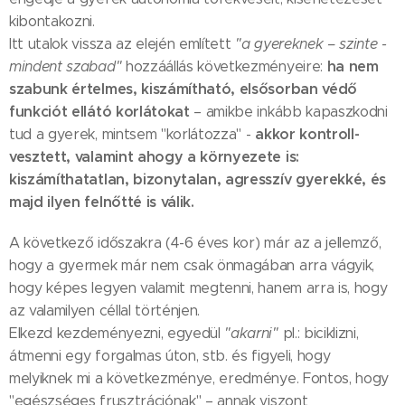
kibontakozni.
Itt utalok vissza az elején említett
"a gyereknek – szinte -
ha nem
mindent szabad"
hozzáállás következményeire:
szabunk értelmes, kiszámítható, elsősorban védő
funkciót ellátó korlátokat
– amikbe inkább kapaszkodni
akkor kontroll-
tud a gyerek, mintsem "korlátozza" -
vesztett, valamint ahogy a környezete is:
kiszámíthatatlan, bizonytalan, agresszív gyerekké, és
majd ilyen felnőtté is válik.
A következő időszakra (4-6 éves kor) már az a jellemző,
hogy a gyermek már nem csak önmagában arra vágyik,
hogy képes legyen valamit megtenni, hanem arra is, hogy
az valamilyen céllal történjen.
Elkezd kezdeményezni, egyedül
"akarni"
pl.: biciklizni,
átmenni egy forgalmas úton, stb. és figyeli, hogy
melyiknek mi a következménye, eredménye. Fontos, hogy
"egészséges frusztrációnak" – annak viszont