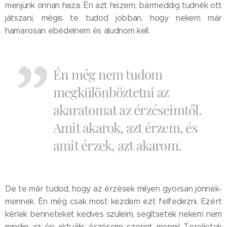
menjünk onnan haza. Én azt hiszem, bármeddig tudnék ott
játszani, mégis te tudod jobban, hogy nekem már
hamarosan ebédelnem és aludnom kell.
Én még nem tudom
megkülönböztetni az
akaratomat az érzéseimtől.
Amit akarok, azt érzem, és
amit érzek, azt akarom.
De te már tudod, hogy az érzések milyen gyorsan jönnek-
mennek. Én még csak most kezdem ezt felfedezni. Ezért
kérlek benneteket kedves szüleim, segítsetek nekem nem
mindig az én aktuális érzéseim szerint menni! Tereljetek