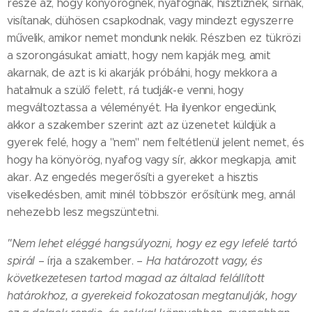
része az, hogy könyörögnek, nyafognak, hisztiznek, sírnak,
visítanak, dühösen csapkodnak, vagy mindezt egyszerre
művelik, amikor nemet mondunk nekik. Részben ez tükrözi
a szorongásukat amiatt, hogy nem kapják meg, amit
akarnak, de azt is ki akarják próbálni, hogy mekkora a
hatalmuk a szülő felett, rá tudják-e venni, hogy
megváltoztassa a véleményét. Ha ilyenkor engedünk,
akkor a szakember szerint azt az üzenetet küldjük a
gyerek felé, hogy a "nem" nem feltétlenül jelent nemet, és
hogy ha könyörög, nyafog vagy sír, akkor megkapja, amit
akar. Az engedés megerősíti a gyereket a hisztis
viselkedésben, amit minél többször erősítünk meg, annál
nehezebb lesz megszüntetni.
"Nem lehet eléggé hangsúlyozni, hogy ez egy lefelé tartó
spirál
– írja a szakember. –
Ha határozott vagy, és
következetesen tartod magad az általad felállított
határokhoz, a gyerekeid fokozatosan megtanulják, hogy