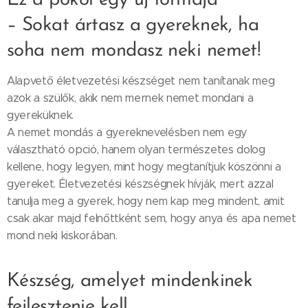
Ez a pokol egy új formája
– Sokat ártasz a gyereknek, ha
soha nem mondasz neki nemet!
Alapvető életvezetési készséget nem tanítanak meg
azok a szülők, akik nem mernek nemet mondani a
gyereküknek.
A nemet mondás a gyereknevelésben nem egy
választható opció, hanem olyan természetes dolog
kellene, hogy legyen, mint hogy megtanítjuk köszönni a
gyereket. Életvezetési készségnek hívják, mert azzal
tanulja meg a gyerek, hogy nem kap meg mindent, amit
csak akar majd felnőttként sem, hogy anya és apa nemet
mond neki kiskorában.
Készség, amelyet mindenkinek
fejlesztenie kell