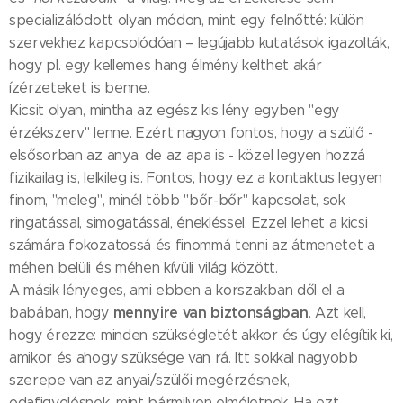
specializálódott olyan módon, mint egy felnőtté: külön
szervekhez kapcsolódóan – legújabb kutatások igazolták,
hogy pl. egy kellemes hang élmény kelthet akár
ízérzeteket is benne.
Kicsit olyan, mintha az egész kis lény egyben "egy
érzékszerv" lenne. Ezért nagyon fontos, hogy a szülő -
elsősorban az anya, de az apa is - közel legyen hozzá
fizikailag is, lelkileg is. Fontos, hogy ez a kontaktus legyen
finom, "meleg", minél több "bőr-bőr" kapcsolat, sok
ringatással, simogatással, énekléssel. Ezzel lehet a kicsi
számára fokozatossá és finommá tenni az átmenetet a
méhen belüli és méhen kívüli világ között.
A másik lényeges, ami ebben a korszakban dől el a
mennyire van biztonságban
babában, hogy
. Azt kell,
hogy érezze: minden szükségletét akkor és úgy elégítik ki,
amikor és ahogy szüksége van rá. Itt sokkal nagyobb
szerepe van az anyai/szülői megérzésnek,
odafigyelésnek, mint bármilyen elméletnek. Ha ezt