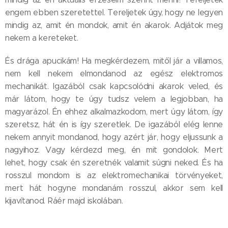
engem ebben szeretettel. Tereljetek úgy, hogy ne legyen
mindig az, amit én mondok, amit én akarok. Adjátok meg
nekem a kereteket.
És drága apucikám! Ha megkérdezem, mitől jár a villamos,
nem kell nekem elmondanod az egész elektromos
mechanikát. Igazából csak kapcsolódni akarok veled, és
már látom, hogy te úgy tudsz velem a legjobban, ha
magyarázol. Én ehhez alkalmazkodom, mert úgy látom, így
szeretsz, hát én is így szeretlek. De igazából elég lenne
nekem annyit mondanod, hogy azért jár, hogy eljussunk a
nagyihoz. Vagy kérdezd meg, én mit gondolok. Mert
lehet, hogy csak én szeretnék valamit súgni neked. És ha
rosszul mondom is az elektromechanikai törvényeket,
mert hát hogyne mondanám rosszul, akkor sem kell
kijavítanod. Ráér majd iskolában.