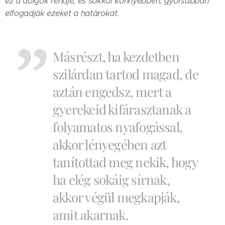
ez a dolgok rendje, és sokkal könnyebben, gyorsabban
elfogadják ezeket a határokat.
Másrészt, ha kezdetben
szilárdan tartod magad, de
aztán engedsz, mert a
gyerekeid kifárasztanak a
folyamatos nyafogással,
akkor lényegében azt
tanítottad meg nekik, hogy
ha elég sokáig sírnak,
akkor végül megkapják,
amit akarnak.