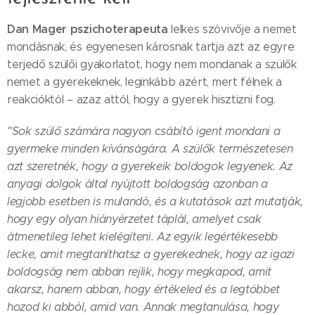
Dan Mager
pszichoterapeuta
lelkes szóvivője a nemet
mondásnak, és egyenesen károsnak tartja azt az egyre
terjedő szülői gyakorlatot, hogy nem mondanak a szülők
nemet a gyerekeknek, leginkább azért, mert félnek a
reakcióktól – azaz attól, hogy a gyerek hisztizni fog.
"Sok szülő számára nagyon csábító igent mondani a
gyermeke minden kívánságára. A szülők természetesen
azt szeretnék, hogy a gyerekeik boldogok legyenek. Az
anyagi dolgok által nyújtott boldogság azonban a
legjobb esetben is mulandó, és a kutatások azt mutatják,
hogy egy
olyan hiányérzetet táplál, amelyet csak
átmenetileg lehet kielégíteni.
Az egyik legértékesebb
lecke, amit megtaníthatsz a gyerekednek, hogy az igazi
boldogság nem abban rejlik, hogy megkapod, amit
akarsz, hanem abban, hogy értékeled és a legtöbbet
hozod ki abból, amid van. Annak megtanulása, hogy