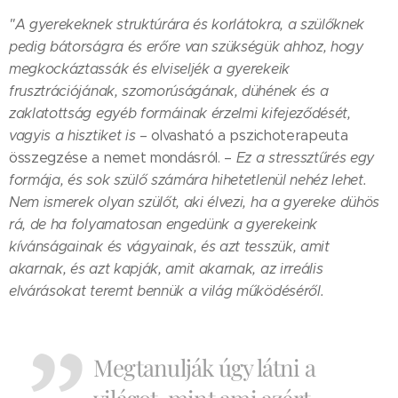
"A gyerekeknek struktúrára és korlátokra, a szülőknek
pedig bátorságra és erőre van szükségük ahhoz, hogy
megkockáztassák és elviseljék a gyerekeik
frusztrációjának, szomorúságának, dühének és a
zaklatottság egyéb formáinak érzelmi kifejeződését,
vagyis a hisztiket is
– olvasható a pszichoterapeuta
összegzése a nemet mondásról. –
Ez a stressztűrés egy
formája, és sok szülő számára hihetetlenül nehéz lehet.
Nem ismerek olyan szülőt, aki élvezi, ha a gyereke dühös
rá, de ha folyamatosan engedünk a gyerekeink
kívánságainak és vágyainak, és azt tesszük, amit
akarnak, és azt kapják, amit akarnak, az irreális
elvárásokat teremt bennük a világ működéséről.
Megtanulják úgy látni a