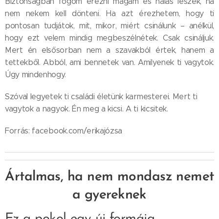
Biztonságban fogom érezni magam és hálás leszek, ha
nem nekem kell dönteni. Ha azt érezhetem, hogy ti
pontosan tudjátok, mit, mikor, miért csinálunk – anélkül,
hogy ezt velem mindig megbeszélnétek. Csak csináljuk.
Mert én elsősorban nem a szavakból értek, hanem a
tettekből. Abból, ami bennetek van. Amilyenek ti vagytok.
Úgy mindenhogy.
Szóval legyetek ti családi életünk karmesterei. Mert ti
vagytok a nagyok. Én meg a kicsi. A ti kicsitek.
Forrás: facebook.com/erikajózsa
Ártalmas, ha nem mondasz nemet
a gyereknek