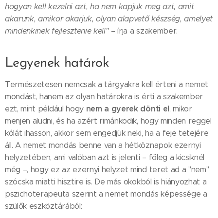
hogyan kell kezelni azt, ha nem kapjuk meg azt, amit
akarunk, amikor akarjuk, olyan alapvető készség, amelyet
mindenkinek fejlesztenie kell"
– írja a szakember.
Legyenek határok
Természetesen nemcsak a tárgyakra kell érteni a nemet
mondást, hanem az olyan határokra is érti a szakember
nem a gyerek dönti el
ezt, mint például hogy
, mikor
menjen aludni, és ha azért rimánkodik, hogy minden reggel
kólát ihasson, akkor sem engedjük neki, ha a feje tetejére
áll. A nemet mondás benne van a hétköznapok ezernyi
helyzetében, ami valóban azt is jelenti – főleg a kicsiknél
még –, hogy ez az ezernyi helyzet mind teret ad a "nem"
szócska miatti hisztire is. De más okokból is hiányozhat a
pszichoterapeuta szerint a nemet mondás képessége a
szülők eszköztárából: