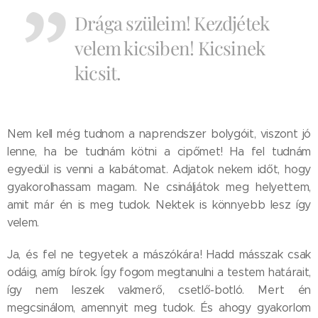
Drága szüleim! Kezdjétek
velem kicsiben! Kicsinek
kicsit.
Nem kell még tudnom a naprendszer bolygóit, viszont jó
lenne, ha be tudnám kötni a cipőmet! Ha fel tudnám
egyedül is venni a kabátomat. Adjatok nekem időt, hogy
gyakorolhassam magam. Ne csináljátok meg helyettem,
amit már én is meg tudok. Nektek is könnyebb lesz így
velem.
Ja, és fel ne tegyetek a mászókára! Hadd másszak csak
odáig, amíg bírok. Így fogom megtanulni a testem határait,
így nem leszek vakmerő, csetlő-botló. Mert én
megcsinálom, amennyit meg tudok. És ahogy gyakorlom