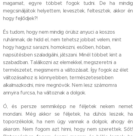
magamat, egyre többet fogok tudni. De ha mindig
megcsináljátok helyettem, levesztek, feltesztek, akkor én
hogy fejlődjek?!
És tudom, hogy nem mindig örülsz anyuci a koszos
ruhámnak, de hidd el, nem tehetsz jobbat velem, mint
hogy hagysz sarazni, homokozni, esőben, hóban,
napsütésben szaladgálni, játszani. Minél többet kint a
szabadban. Találkozni az elemekkel, megszeretni a
természetet, megismerni a változásait. Így fogok az élet
változásaihoz is könnyebben, természetesebben
alkalmazkodni, mire megnövök. Nem lesz számomra
annyira furcsa, ha változnak a dolgok.
Ó, és persze semmiképp ne féljetek nekem nemet
mondani. Még akkor se féljetek, ha dühös leszek, ha
toporzékolok, ha nem úgy vannak a dolgok, ahogy én
akarom. Nem fogom azt hinni, hogy nem szerettek. Sőt!