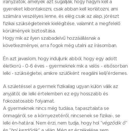
irányzatok, amelyek azt sugallják, hogy hagyni kell a
gyereket kibontakozni, csak abban kell korlátozni, ami
számára veszélyes lenne, és elég csak az alap, jórészt
fizikai szükségleteinek kielégítése, valamint a megfelelő
körülmények biztosítása.
Hogy mik az ilyen szabadelvű hozzáállásnak a
következményei, arra fogok még utalni az írásomban.
Én azt javaslom, hogy induljunk abból, hogy egy adott
életkorú - 0-6 éves - gyermeknek mik a valós - elsősorban
lelki - szükségletei, amikre szülőként reagálni kell/érdemes.
A születéssel a gyermek fizikailag ugyan külön válik az
anyjától, de lelki értelemben ez egy hosszabb és
fokozatosabb folyamat.
A gyermeknek nincs még tudása, tapasztalata se
önmagáról, se a környezetéről, nincsenek se fizikai-, se
lelki én-határai. Nem érzi, nem tudja, hogy hol "
végződik ő
"
és "
hol kezdődik
" a világ. Még az érzékelése sem